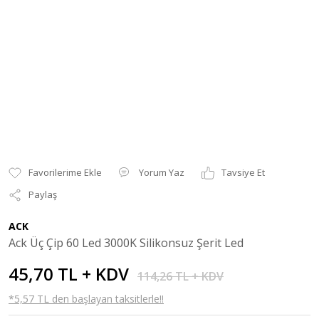
Yorum Yaz
Tavsiye Et
Paylaş
ACK
Ack Üç Çip 60 Led 3000K Silikonsuz Şerit Led
45,70 TL + KDV
114,26 TL + KDV
*5,57 TL den başlayan taksitlerle!!