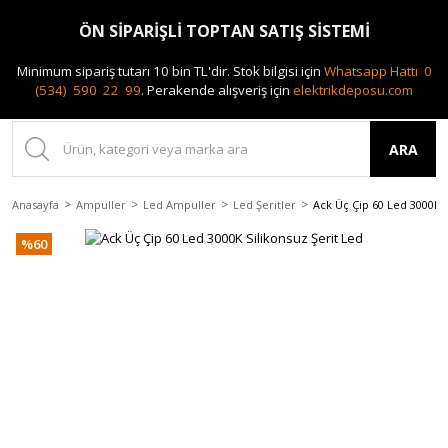
0(212) 240 87 88
ÖN SİPARİŞLİ TOPTAN SATIŞ SİSTEMİ
Minimum sipariş tutarı 10 bin TL'dir.
Stok bilgisi için
Whatsapp Hattı 0
(534) 590 22 99
.
Perakende alışveriş için
elektrikdeposu.com
ARA
Anasayfa
Ampuller
Led Ampuller
Led Şeritler
Ack Üç Çip 60 Led 3000K S
%60