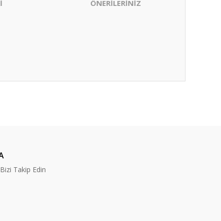
İ
ÖNERİLERİNİZ
ıza iletebilirsiniz.
A
izi Takip Edin