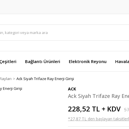
eşitleri
Bağlantı Ürünleri
Elektronik Reyonu
Havala
Rayları
Ack Siyah Trifaze Ray Enerji Girişi
ACK
Ack Siyah Trifaze Ray Ener
228,52 TL + KDV
57
*27,87 TL den başlayan taksitlerl