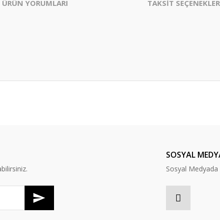
ÜRÜN YORUMLARI
TAKSİT SEÇENEKLER
er konularda yetersiz gördüğünüz noktaları öneri formunu kullanarak tarafım
Bu ürüne ilk yorumu siz yapın!
Yorum Yaz
SOSYAL MEDY
lirsiniz.
Sosyal Medyada B