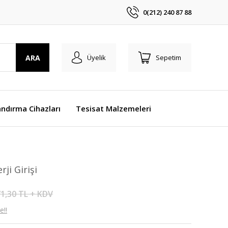
0(212) 240 87 88
ARA
Üyelik
Sepetim
ndırma Cihazları
Tesisat Malzemeleri
ji Girişi
1,30 TL + KDV
e!!