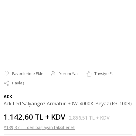
Yorum Yaz
Tavsiye Et
Paylaş
ACK
Ack Led Salyangoz Armatur-30W-4000K-Beyaz (R3-1008)
1.142,60 TL + KDV
2.856,51 TL + KDV
*139,37 TL den başlayan taksitlerle!!