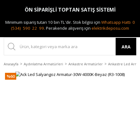
0(212) 240 87 88
ÖN SİPARİŞLİ TOPTAN SATIŞ SİSTEMİ
Minimum sipariş tutarı 10 bin TL'dir.
Stok bilgisi için
Whatsapp Hattı 0
(534) 590 22 99
.
Perakende alışveriş için
elektrikdeposu.com
ARA
Anasayfa
Aydınlatma Armatürleri
Ankastre Armatürler
Ankastre Led Arma
%60