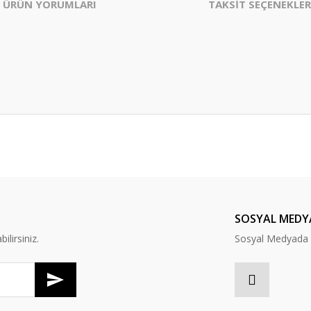
ÜRÜN YORUMLARI
TAKSİT SEÇENEKLER
er konularda yetersiz gördüğünüz noktaları öneri formunu kullanarak tarafım
Bu ürüne ilk yorumu siz yapın!
Yorum Yaz
SOSYAL MEDY
lirsiniz.
Sosyal Medyada B