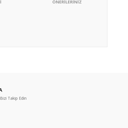
İ
ÖNERİLERİNİZ
ıza iletebilirsiniz.
A
izi Takip Edin