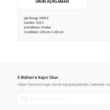
ÜRÜN AÇIKLAMASI
Işık Rengi: 3000 K
Gerilim: 220 V
Koli Miktarı: 8 Adet
Özellikleri: 200 cm X 200 cm
Bu ürünün fiyat bilgisi, resim, ürün açıklamalarında ve diğ
Görüş ve önerileriniz için teşekkür ederiz.
Ürün resmi kalitesiz, bozuk veya görüntülenemiyor.
Ürün açıklamasında eksik bilgiler bulunuyor.
E-Bülten'e Kayıt Olun
Ürün bilgilerinde hatalar bulunuyor.
Haber listemize kayıt olarak kampanyalardan, haberdar olabi
Ürün fiyatı diğer sitelerden daha pahalı.
Bu ürüne benzer farklı alternatifler olmalı.