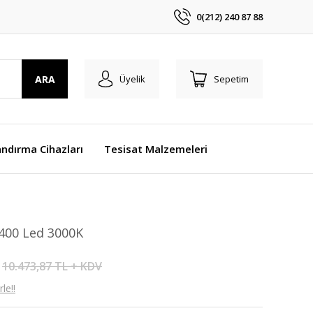
0(212) 240 87 88
ARA
Üyelik
Sepetim
ndırma Cihazları
Tesisat Malzemeleri
 400 Led 3000K
10.473,87 TL + KDV
le!!