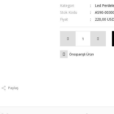
Kategori
Led Perdele
Stok Kodu
AS90-0030
Fiyat
220,00 US
Önsiparişli Ürün
Paylaş