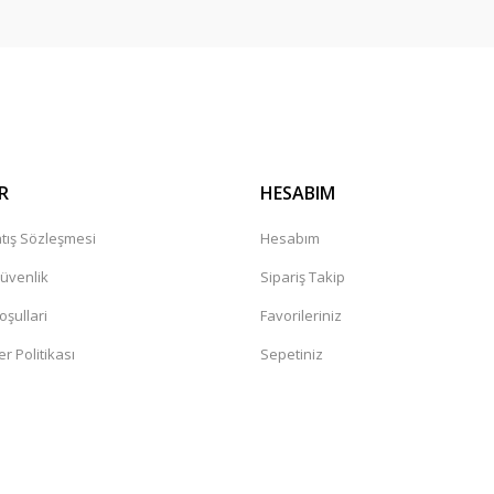
Gönder
R
HESABIM
tış Sözleşmesi
Hesabım
Güvenlik
Sipariş Takip
oşullari
Favorileriniz
er Politikası
Sepetiniz