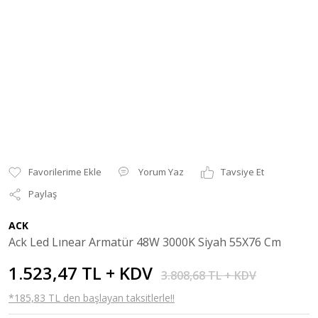
Yorum Yaz
Tavsiye Et
Paylaş
ACK
Ack Led Lınear Armatür 48W 3000K Siyah 55X76 Cm
1.523,47 TL + KDV
3.808,68 TL + KDV
*185,83 TL den başlayan taksitlerle!!