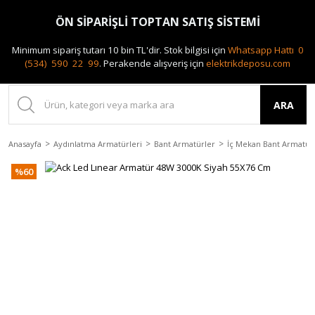
0(212) 240 87 88
ÖN SİPARİŞLİ TOPTAN SATIŞ SİSTEMİ
Minimum sipariş tutarı 10 bin TL'dir.
Stok bilgisi için
Whatsapp Hattı 0
(534) 590 22 99
.
Perakende alışveriş için
elektrikdeposu.com
ARA
Anasayfa
Aydınlatma Armatürleri
Bant Armatürler
İç Mekan Bant Armatür
%60