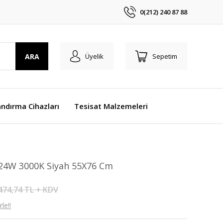
0(212) 240 87 88
ARA
Üyelik
Sepetim
ndırma Cihazları
Tesisat Malzemeleri
 24W 3000K Siyah 55X76 Cm
474,74 TL + KDV
le!!