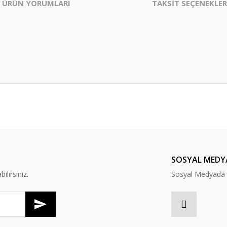
ÜRÜN YORUMLARI
TAKSİT SEÇENEKLER
er konularda yetersiz gördüğünüz noktaları öneri formunu kullanarak tarafım
Bu ürüne ilk yorumu siz yapın!
Yorum Yaz
SOSYAL MEDY
lirsiniz.
Sosyal Medyada B