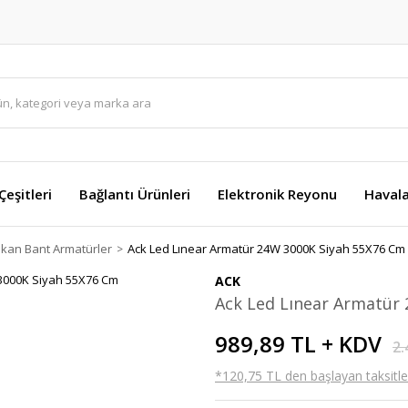
eşitleri
Bağlantı Ürünleri
Elektronik Reyonu
Havala
ekan Bant Armatürler
Ack Led Lınear Armatür 24W 3000K Siyah 55X76 Cm
ACK
Ack Led Lınear Armatür
989,89 TL + KDV
2.
*120,75 TL den başlayan taksitler