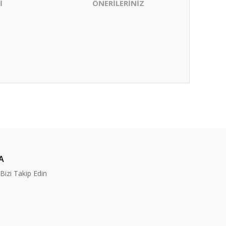
İ
ÖNERİLERİNİZ
ıza iletebilirsiniz.
A
izi Takip Edin