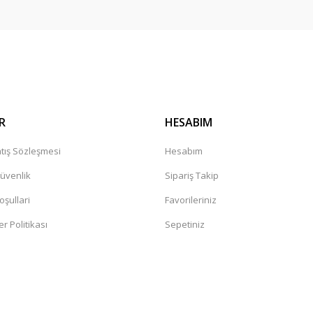
Gönder
R
HESABIM
tış Sözleşmesi
Hesabım
Güvenlik
Sipariş Takip
oşullari
Favorileriniz
er Politikası
Sepetiniz