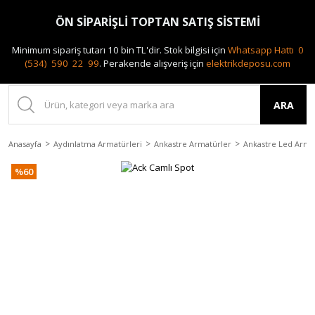
0(212) 240 87 88
ÖN SİPARİŞLİ TOPTAN SATIŞ SİSTEMİ
Minimum sipariş tutarı 10 bin TL'dir.
Stok bilgisi için
Whatsapp Hattı 0
(534) 590 22 99
.
Perakende alışveriş için
elektrikdeposu.com
ARA
Anasayfa
Aydınlatma Armatürleri
Ankastre Armatürler
Ankastre Led Arma
%60