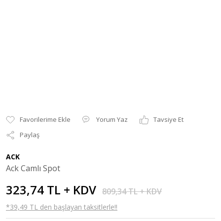
Yorum Yaz
Tavsiye Et
Paylaş
ACK
Ack Camlı Spot
323,74 TL + KDV
809,34 TL + KDV
*39,49 TL den başlayan taksitlerle!!