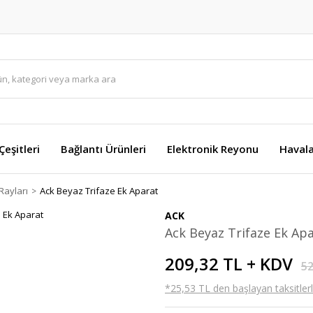
eşitleri
Bağlantı Ürünleri
Elektronik Reyonu
Havala
Rayları
Ack Beyaz Trifaze Ek Aparat
ACK
Ack Beyaz Trifaze Ek Ap
209,32 TL + KDV
52
*25,53 TL den başlayan taksitlerl