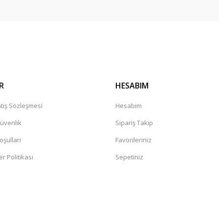
Gönder
R
HESABIM
tış Sözleşmesi
Hesabım
Güvenlik
Sipariş Takip
oşullari
Favorileriniz
er Politikası
Sepetiniz