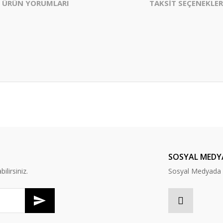
ÜRÜN YORUMLARI
TAKSİT SEÇENEKLER
er konularda yetersiz gördüğünüz noktaları öneri formunu kullanarak tarafım
Bu ürüne ilk yorumu siz yapın!
Yorum Yaz
SOSYAL MEDY
lirsiniz.
Sosyal Medyada B