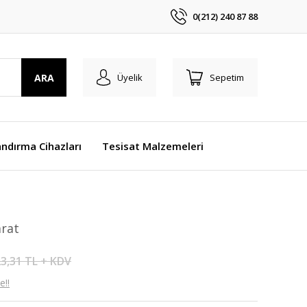
0(212) 240 87 88
ARA
Üyelik
Sepetim
ndırma Cihazları
Tesisat Malzemeleri
arat
3,31 TL + KDV
e!!