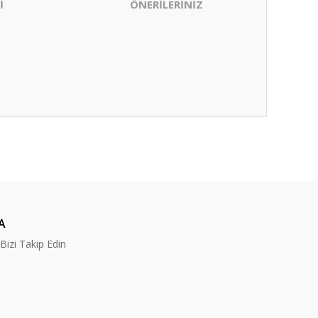
İ
ÖNERİLERİNİZ
ıza iletebilirsiniz.
A
izi Takip Edin