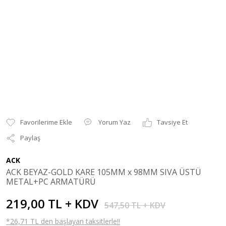
Yorum Yaz
Tavsiye Et
Paylaş
ACK
ACK BEYAZ-GOLD KARE 105MM x 98MM SIVA ÜSTÜ
METAL+PC ARMATÜRÜ
219,00 TL + KDV
547,50 TL + KDV
*26,71 TL den başlayan taksitlerle!!