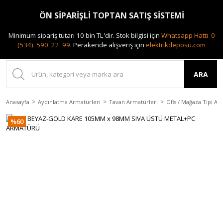
0(212) 240 87 88
ÖN SİPARİŞLİ TOPTAN SATIŞ SİSTEMİ
Minimum sipariş tutarı 10 bin TL'dir.
Stok bilgisi için
Whatsapp Hattı 0
(534) 590 22 99
.
Perakende alışveriş için
elektrikdeposu.com
ARA
Anasayfa
Aydınlatma Armatürleri
Tavan Armatürleri
Ofis / Mağaza Tipi Ar
%60