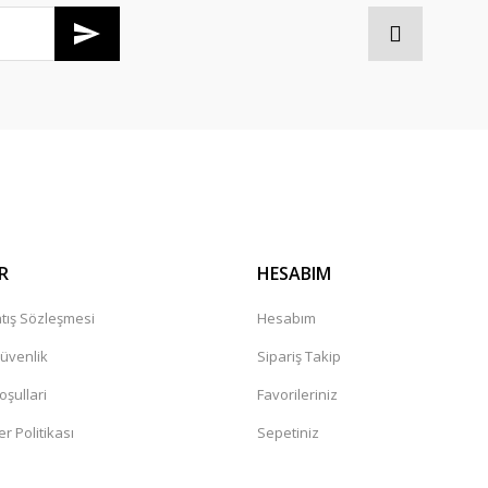
Gönder
R
HESABIM
tış Sözleşmesi
Hesabım
Güvenlik
Sipariş Takip
oşullari
Favorileriniz
er Politikası
Sepetiniz