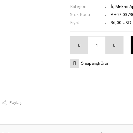
Kategori
İç Mekan Apl
Stok Kodu
AH07-0373
Fiyat
36,00 USD
Önsiparişli Ürün
Paylaş