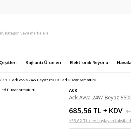
eşitleri
Bağlantı Ürünleri
Elektronik Reyonu
Havala
kleri
Ack Avva 24W Beyaz 6500K Led Duvar Armatürü
ACK
Ack Avva 24W Beyaz 650
685,56 TL + KDV
1.
*83,62 TL den başlayan taksitlerl