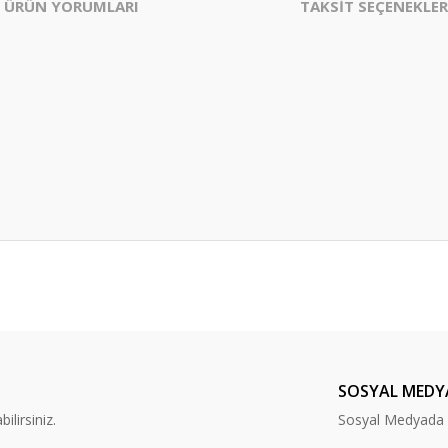
ÜRÜN YORUMLARI
TAKSİT SEÇENEKLER
er konularda yetersiz gördüğünüz noktaları öneri formunu kullanarak tarafım
Bu ürüne ilk yorumu siz yapın!
Yorum Yaz
SOSYAL MEDY
lirsiniz.
Sosyal Medyada B