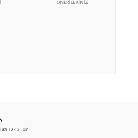
İ
ÖNERİLERİNİZ
ıza iletebilirsiniz.
A
izi Takip Edin