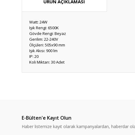
ÜRÜN AÇIKLAMASI
Watt: 24W
Işık Rengi: 6500K
Gövde Rengi: Beyaz
Gerilim: 22-240V
Ölçüleri: 505x90 mm
Işık Akısı: 900 lm
IP: 20
Koli Miktarı: 30 Adet
Bu ürünün fiyat bilgisi, resim, ürün açıklamalarında ve diğ
Görüş ve önerileriniz için teşekkür ederiz.
Ürün resmi kalitesiz, bozuk veya görüntülenemiyor.
Ürün açıklamasında eksik bilgiler bulunuyor.
E-Bülten'e Kayıt Olun
Ürün bilgilerinde hatalar bulunuyor.
Haber listemize kayıt olarak kampanyalardan, haberdar olabi
Ürün fiyatı diğer sitelerden daha pahalı.