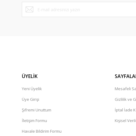
Bu ürüne benzer farklı alternatifler olmalı.
ÜYELİK
SAYFALA
Yeni Üyelik
Mesafeli Sa
Üye Girişi
Gizlilik ve 
Şifremi Unuttum
İptal İade K
İletişim Formu
Kişisel Veril
Havale Bildirim Formu