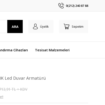
0(212) 240 87 88
ARA
Üyelik
Sepetim
ndırma Cihazları
Tesisat Malzemeleri
0K Led Duvar Armatürü
713,91 TL + KDV
e!!