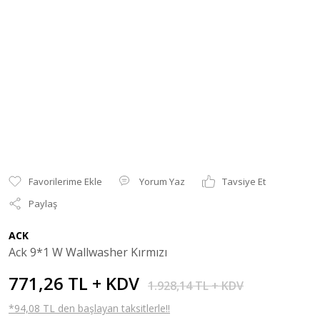
Yorum Yaz
Tavsiye Et
Paylaş
ACK
Ack 9*1 W Wallwasher Kırmızı
771,26 TL + KDV
1.928,14 TL + KDV
*94,08 TL den başlayan taksitlerle!!