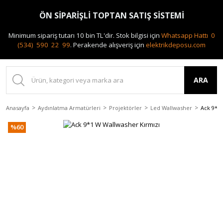
0(212) 240 87 88
ÖN SİPARİŞLİ TOPTAN SATIŞ SİSTEMİ
Minimum sipariş tutarı 10 bin TL'dir.
Stok bilgisi için
Whatsapp Hattı 0
(534) 590 22 99
.
Perakende alışveriş için
elektrikdeposu.com
ARA
Anasayfa
Aydınlatma Armatürleri
Projektörler
Led Wallwasher
Ack 9*1
%60