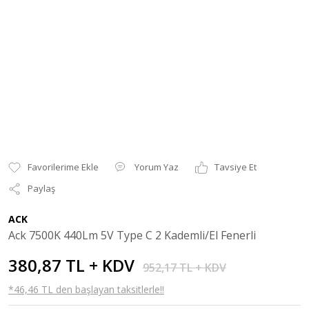
Yorum Yaz
Tavsiye Et
Paylaş
ACK
Ack 7500K 440Lm 5V Type C 2 Kademli/El Fenerli
380,87 TL + KDV
952,17 TL + KDV
*46,46 TL den başlayan taksitlerle!!