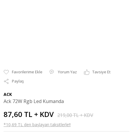
Yorum Yaz
Tavsiye Et
Paylaş
ACK
Ack 72W Rgb Led Kumanda
87,60 TL + KDV
219,00 TL + KDV
*10,69 TL den başlayan taksitlerle!!