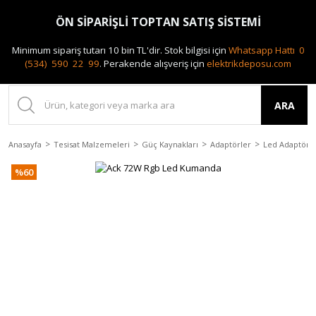
0(212) 240 87 88
ÖN SİPARİŞLİ TOPTAN SATIŞ SİSTEMİ
Minimum sipariş tutarı 10 bin TL'dir.
Stok bilgisi için
Whatsapp Hattı 0
(534) 590 22 99
.
Perakende alışveriş için
elektrikdeposu.com
ARA
Anasayfa
Tesisat Malzemeleri
Güç Kaynakları
Adaptörler
Led Adaptörle
%60