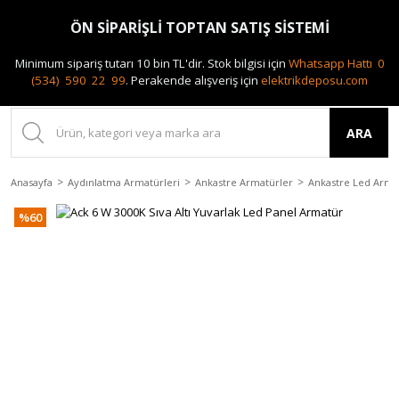
0(212) 240 87 88
ÖN SİPARİŞLİ TOPTAN SATIŞ SİSTEMİ
Minimum sipariş tutarı 10 bin TL'dir.
Stok bilgisi için
Whatsapp Hattı 0
(534) 590 22 99
.
Perakende alışveriş için
elektrikdeposu.com
ARA
Anasayfa
Aydınlatma Armatürleri
Ankastre Armatürler
Ankastre Led Arma
%60