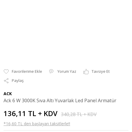
Yorum Yaz
Tavsiye Et
Paylaş
ACK
Ack 6 W 3000K Sıva Altı Yuvarlak Led Panel Armatür
136,11 TL + KDV
340,28 TL + KDV
*16,60 TL den başlayan taksitlerle!!