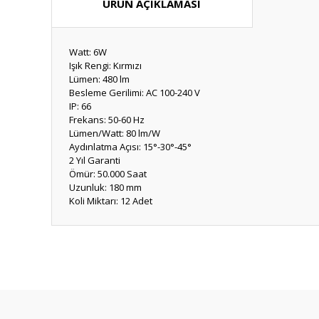
ÜRÜN AÇIKLAMASI
Watt: 6W
Işık Rengi: Kırmızı
Lümen: 480 lm
Besleme Gerilimi: AC 100-240 V
IP: 66
Frekans: 50-60 Hz
Lümen/Watt: 80 lm/W
Aydınlatma Açısı: 15°-30°-45°
2 Yıl Garanti
Ömür: 50.000 Saat
Uzunluk: 180 mm
Koli Miktarı: 12 Adet
Bu ürünün fiyat bilgisi, resim, ürün açıklamalarında ve diğ
Görüş ve önerileriniz için teşekkür ederiz.
Ürün resmi kalitesiz, bozuk veya görüntülenemiyor.
Ürün açıklamasında eksik bilgiler bulunuyor.