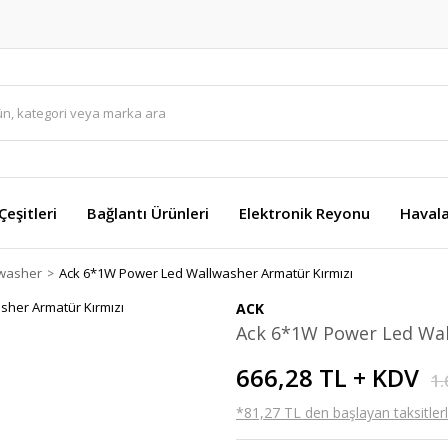
eşitleri
Bağlantı Ürünleri
Elektronik Reyonu
Havala
lwasher
Ack 6*1W Power Led Wallwasher Armatür Kırmızı
ACK
Ack 6*1W Power Led Wal
666,28 TL + KDV
1.
*81,27 TL den başlayan taksitlerl