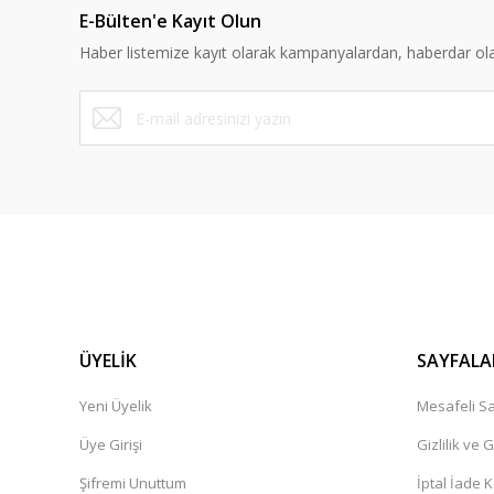
E-Bülten'e Kayıt Olun
Ürün bilgilerinde hatalar bulunuyor.
Haber listemize kayıt olarak kampanyalardan, haberdar olabi
Ürün fiyatı diğer sitelerden daha pahalı.
Bu ürüne benzer farklı alternatifler olmalı.
ÜYELİK
SAYFALA
Yeni Üyelik
Mesafeli Sa
Üye Girişi
Gizlilik ve 
Şifremi Unuttum
İptal İade K