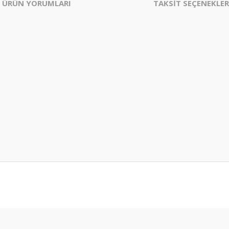
ÜRÜN YORUMLARI
TAKSİT SEÇENEKLER
er konularda yetersiz gördüğünüz noktaları öneri formunu kullanarak tarafım
Bu ürüne ilk yorumu siz yapın!
Yorum Yaz