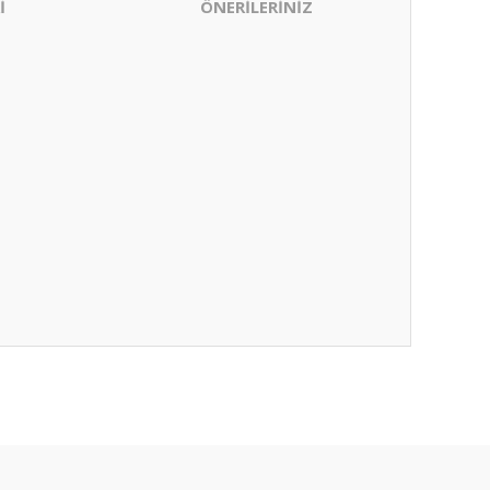
İ
ÖNERİLERİNİZ
ıza iletebilirsiniz.