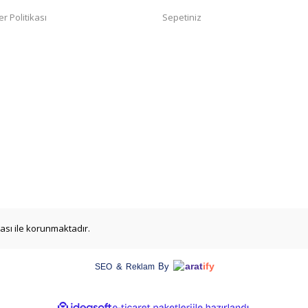
er Politikası
Sepetiniz
ikası ile korunmaktadır.
arat
ify
&
By
SEO
Reklam