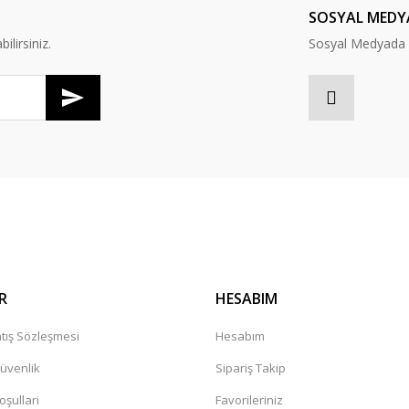
SOSYAL MEDY
lirsiniz.
Sosyal Medyada B
Gönder
R
HESABIM
tış Sözleşmesi
Hesabım
Güvenlik
Sipariş Takip
oşullari
Favorileriniz