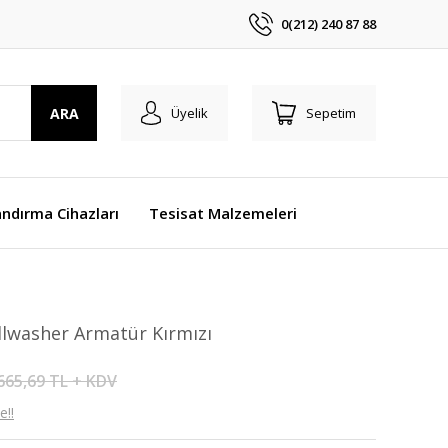
0(212) 240 87 88
ARA
Üyelik
Sepetim
ndırma Cihazları
Tesisat Malzemeleri
lwasher Armatür Kırmızı
665,69 TL + KDV
e!!