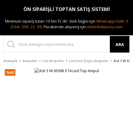
0(212) 240 87 88
ÖN SİPARİŞLİ TOPTAN SATIŞ SİSTEMİ
Minimum sipariş tutarı 10 bin TL'dir.
Stok bilgisi için
Whatsapp Hattı 0
(534) 590 22 99
.
Perakende alışveriş için
elektrikdeposu.com
ARA
Anasayfa
Ampuller
Led Ampuller
Led İnce Duylu Ampuller
Ack 5 W 650
%60