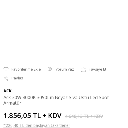
Yorum Yaz
Tavsiye Et
Paylaş
ACK
Ack 30W 4000K 3090Lm Beyaz Sıva Üstü Led Spot
Armatür
1.856,05 TL + KDV
4.640,13 TL + KDV
*226,40 TL den başlayan taksitlerle!!