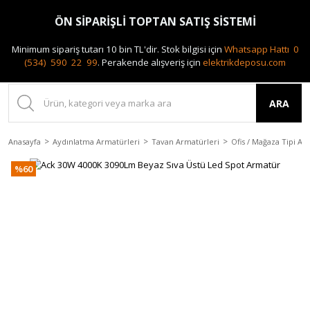
0(212) 240 87 88
ÖN SİPARİŞLİ TOPTAN SATIŞ SİSTEMİ
Minimum sipariş tutarı 10 bin TL'dir.
Stok bilgisi için
Whatsapp Hattı 0
(534) 590 22 99
.
Perakende alışveriş için
elektrikdeposu.com
ARA
Anasayfa
Aydınlatma Armatürleri
Tavan Armatürleri
Ofis / Mağaza Tipi Ar
%60