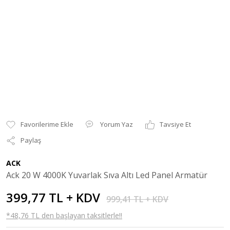
Yorum Yaz
Tavsiye Et
Paylaş
ACK
Ack 20 W 4000K Yuvarlak Sıva Altı Led Panel Armatür
399,77 TL + KDV
999,41 TL + KDV
*48,76 TL den başlayan taksitlerle!!