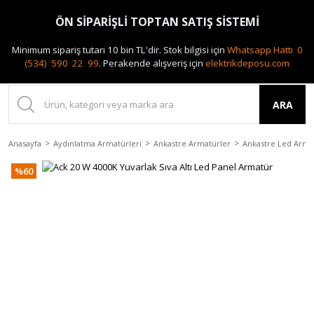
0(212) 240 87 88
ÖN SİPARİŞLİ TOPTAN SATIŞ SİSTEMİ
Minimum sipariş tutarı 10 bin TL'dir.
Stok bilgisi için
Whatsapp Hattı 0
(534) 590 22 99
.
Perakende alışveriş için
elektrikdeposu.com
ARA
Anasayfa
Aydınlatma Armatürleri
Ankastre Armatürler
Ankastre Led Arma
%60