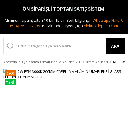
0(212) 240 87 88
ÖN SİPARİŞLİ TOPTAN SATIŞ SİSTEMİ
Minimum sipariş tutarı 10 bin TL'dir.
Stok bilgisi için
Whatsapp Hattı 0
(534) 590 22 99
.
Perakende alışveriş için
elektrikdeposu.com
ARA
Anasayfa
Aydınlatma Armatürleri
Aplikler
Dış Ortam Aplikleri
ACK 12W 
%60
YENİ