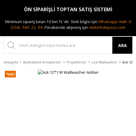
0(212) 240 87 88
ÖN SİPARİŞLİ TOPTAN SATIŞ SİSTEMİ
Minimum sipariş tutarı 10 bin TL'dir.
Stok bilgisi için
Whatsapp Hattı 0
(534) 590 22 99
.
Perakende alışveriş için
elektrikdeposu.com
ARA
Anasayfa
Aydınlatma Armatürleri
Projektörler
Led Wallwasher
Ack 12*
%60