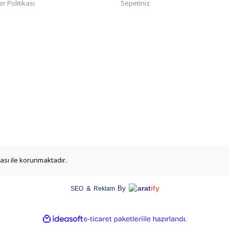
er Politikası
Sepetiniz
ikası ile korunmaktadır.
arat
ify
&
By
SEO
Reklam