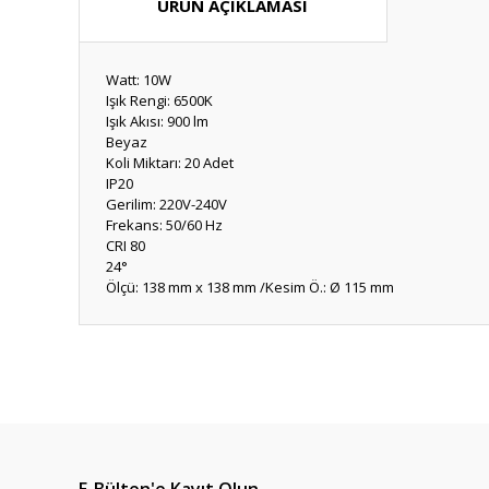
ÜRÜN AÇIKLAMASI
Watt: 10W
Işık Rengi: 6500K
Işık Akısı: 900 lm
Beyaz
Koli Miktarı: 20 Adet
IP20
Gerilim: 220V-240V
Frekans: 50/60 Hz
CRI 80
24°
Ölçü: 138 mm x 138 mm /Kesim Ö.: Ø 115 mm
Bu ürünün fiyat bilgisi, resim, ürün açıklamalarında ve diğ
Görüş ve önerileriniz için teşekkür ederiz.
Ürün resmi kalitesiz, bozuk veya görüntülenemiyor.
Ürün açıklamasında eksik bilgiler bulunuyor.