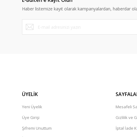
E-Bülten'e Kayıt Olun
Ürün bilgilerinde hatalar bulunuyor.
Haber listemize kayıt olarak kampanyalardan, haberdar olabi
Ürün fiyatı diğer sitelerden daha pahalı.
Bu ürüne benzer farklı alternatifler olmalı.
ÜYELİK
SAYFALA
Yeni Üyelik
Mesafeli Sa
Üye Girişi
Gizlilik ve 
Şifremi Unuttum
İptal İade K