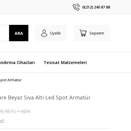
0(212) 240 87 88
ARA
Üyelik
Sepetim
ndırma Cihazları
Tesisat Malzemeleri
Spot Armatür
e Beyaz Sıva Altı Led Spot Armatür
9,78 TL + KDV
e!!