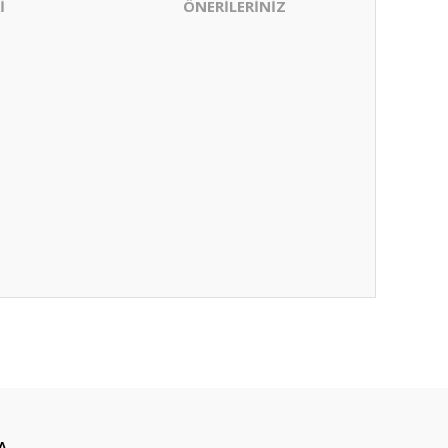
İ
ÖNERİLERİNİZ
ıza iletebilirsiniz.