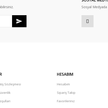
SOSYAL MEDY
lirsiniz.
Sosyal Medyada B
Gönder
R
HESABIM
tış Sözleşmesi
Hesabım
Güvenlik
Sipariş Takip
oşullari
Favorileriniz