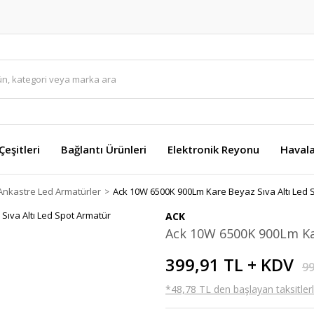
eşitleri
Bağlantı Ürünleri
Elektronik Reyonu
Havala
Ankastre Led Armatürler
Ack 10W 6500K 900Lm Kare Beyaz Sıva Altı Led 
ACK
Ack 10W 6500K 900Lm Kar
399,91 TL + KDV
99
*48,78 TL den başlayan taksitlerl