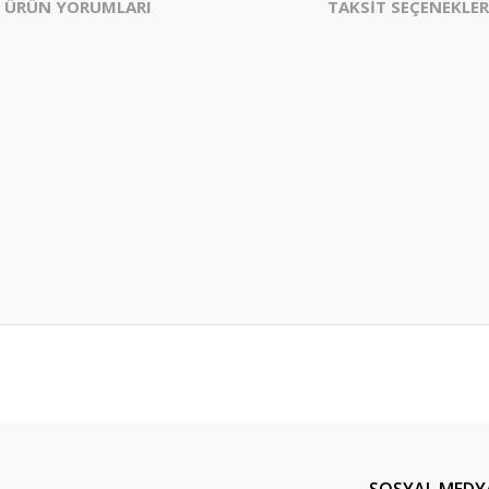
ÜRÜN YORUMLARI
TAKSİT SEÇENEKLER
er konularda yetersiz gördüğünüz noktaları öneri formunu kullanarak tarafım
Bu ürüne ilk yorumu siz yapın!
Yorum Yaz