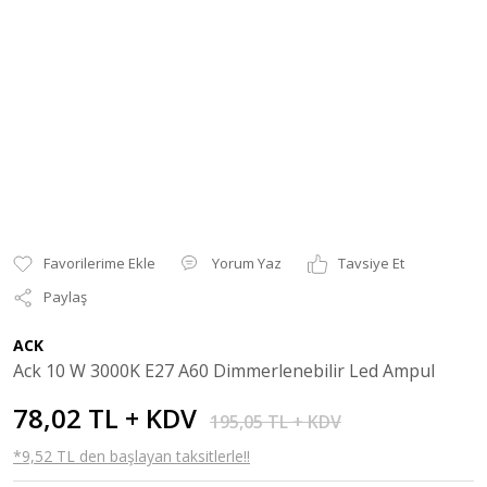
Yorum Yaz
Tavsiye Et
Paylaş
ACK
Ack 10 W 3000K E27 A60 Dimmerlenebilir Led Ampul
78,02 TL + KDV
195,05 TL + KDV
*9,52 TL den başlayan taksitlerle!!