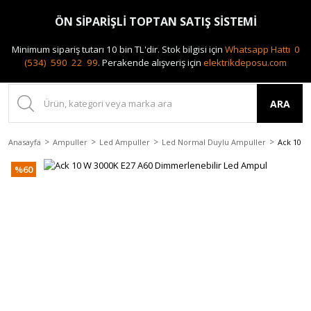
0(212) 240 87 88
ÖN SİPARİŞLİ TOPTAN SATIŞ SİSTEMİ
Minimum sipariş tutarı 10 bin TL'dir.
Stok bilgisi için
Whatsapp Hattı 0
(534) 590 22 99
.
Perakende alışveriş için
elektrikdeposu.com
ARA
Anasayfa
Ampuller
Led Ampuller
Led Normal Duylu Ampuller
Ack 10 W
%60