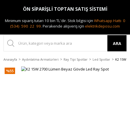
0(212) 240 87 88
ÖN SİPARİŞLİ TOPTAN SATIŞ SİSTEMİ
Minimum sipariş tutarı 10 bin TL'dir.
Stok bilgisi için
Whatsapp Hattı 0
(534) 590 22 99
.
Perakende alışveriş için
elektrikdeposu.com
ARA
Anasayfa
Aydınlatma Armatürleri
Ray Tipi Spotlar
Led Spotlar
K2 15W 2
%55